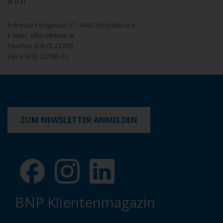
m.b.H.
Adresse Feldgasse 17, 4840 Vöcklabruck
E-Mail: office@bnp.at
Telefon 07672 22700
Fax 07672 22700-30
ZUM NEWSLETTER ANMELDEN
BNP Klientenmagazin