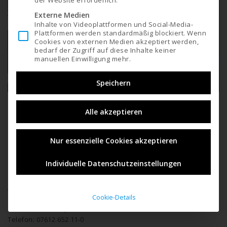
Externe Medien
Inhalte von Videoplattformen und Social-Media-
Plattformen werden standardmäßig blockiert. Wenn
Cookies von externen Medien akzeptiert werden,
bedarf der Zugriff auf diese Inhalte keiner
manuellen Einwilligung mehr.
Speichern
Alle akzeptieren
Impressum
Nur essenzielle Cookies akzeptieren
BNP Wirtschaftstreuhand und Steuerberatungsgesellschaft
Individuelle Datenschutzeinstellungen
m.b.H.
Adresse: Ohlsdorferstraße 44, 4810 Gmunden
Cookie-Details
Internet-Adresse:
https://www.bnp.at
E-Mail: office@bnp.at
Telefon: 07612 652 11-0