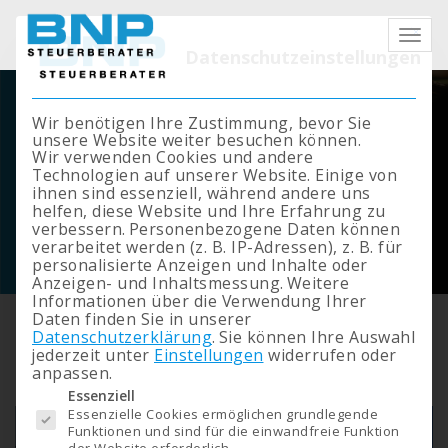
Mit die
Datenschutzeinstellungen
Wir benötigen Ihre Zustimmung, bevor Sie
unsere Website weiter besuchen können.
Wir verwenden Cookies und andere
Technologien auf unserer Website. Einige von
ihnen sind essenziell, während andere uns
helfen, diese Website und Ihre Erfahrung zu
verbessern.
Personenbezogene Daten können
verarbeitet werden (z. B. IP-Adressen), z. B. für
personalisierte Anzeigen und Inhalte oder
Anzeigen- und Inhaltsmessung.
Weitere
Informationen über die Verwendung Ihrer
Daten finden Sie in unserer
GMUNDEN
Datenschutzerklärung
.
Sie können Ihre Auswahl
jederzeit unter
Einstellungen
widerrufen oder
anpassen.
Es folgt eine Liste der Service-Gruppen, für die eine Einwilligung erteilt werden kann. 
Essenziell
Essenzielle Cookies ermöglichen grundlegende
Funktionen und sind für die einwandfreie Funktion
der Website erforderlich.