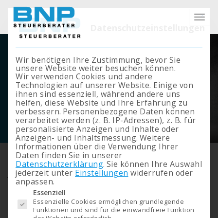
Mit die
Datenschutzeinstellungen
Wir benötigen Ihre Zustimmung, bevor Sie
unsere Website weiter besuchen können.
Wir verwenden Cookies und andere
Technologien auf unserer Website. Einige von
ihnen sind essenziell, während andere uns
helfen, diese Website und Ihre Erfahrung zu
verbessern.
Personenbezogene Daten können
verarbeitet werden (z. B. IP-Adressen), z. B. für
personalisierte Anzeigen und Inhalte oder
Anzeigen- und Inhaltsmessung.
Weitere
Informationen über die Verwendung Ihrer
Daten finden Sie in unserer
Klienten-Information
Datenschutzerklärung
.
Sie können Ihre Auswahl
August 2024
jederzeit unter
Einstellungen
widerrufen oder
anpassen.
Es folgt eine Liste der Service-Gruppen, für die eine Einwilligung erteilt werden kann. 
Essenziell
Essenzielle Cookies ermöglichen grundlegende
Drucken
Funktionen und sind für die einwandfreie Funktion
der Website erforderlich.