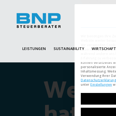
Wir benötigen Ihre Z
Website weiter besu
Wir verwenden Cooki
LEISTUNGEN
SUSTAINABILITY
WIRTSCHAF
unserer Website. Eini
während andere uns h
Erfahrung zu verbess
können verarbeitet wer
personalisierte Anze
Inhaltsmessung.
Weite
Verwendung Ihrer Dat
Datenschutzerklärung
unter
Einstellungen
wi