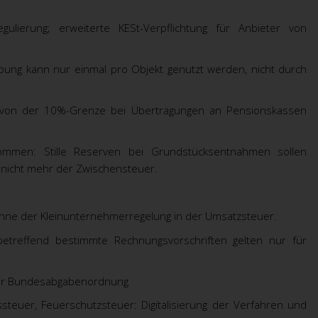
lierung; erweiterte KESt-Verpflichtung für Anbieter von
bung kann nur einmal pro Objekt genutzt werden, nicht durch
 von der 10%-Grenze bei Übertragungen an Pensionskassen
ommen: Stille Reserven bei Grundstücksentnahmen sollen
d nicht mehr der Zwischensteuer.
m Sinne der Kleinunternehmerregelung in der Umsatzsteuer.
etreffend bestimmte Rechnungsvorschriften gelten nur für
er Bundesabgabenordnung
teuer, Feuerschutzsteuer: Digitalisierung der Verfahren und