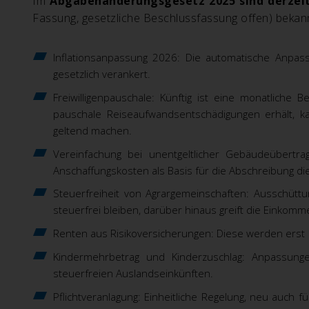
Im
Abgabenänderungsgesetz 2025 sind derzei
Fassung, gesetzliche Beschlussfassung offen) bekann
Inflationsanpassung 2026: Die automatische Anpass
gesetzlich verankert.
Freiwilligenpauschale: Künftig ist eine monatliche
pauschale Reiseaufwandsentschädigungen erhält, kan
geltend machen.
Vereinfachung bei unentgeltlicher Gebäudeübertra
Anschaffungskosten als Basis für die Abschreibung di
Steuerfreiheit von Agrargemeinschaften: Ausschüttu
steuerfrei bleiben, darüber hinaus greift die Einkomm
Renten aus Risikoversicherungen: Diese werden erst 
Kindermehrbetrag und Kinderzuschlag: Anpassungen
steuerfreien Auslandseinkünften.
Pflichtveranlagung: Einheitliche Regelung, neu auch 