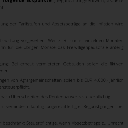
t folgende Eckpunkte
(Begutachtungsentwurf, aktuelle
t:
ung der Tarifstufen und Absetzbeträge an die Inflation wird
 Betrachtung vorgesehen. Wer z. B. nur in einzelnen Monaten
n für die übrigen Monate das Freiwilligenpauschale anteilig
gung: Bei erneut vermieteten Gebäuden sollen die fiktiven
enen.
ngen von Agrargemeinschaften sollen bis EUR 4.000,- jährlich
ensteuerpflicht.
nach Überschreiten des Rentenbarwerts steuerpflichtig.
 verhindern künftig ungerechtfertigte Begünstigungen bei
für beschränkt Steuerpflichtige, wenn Absetzbeträge zu Unrecht