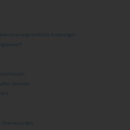
alversicherungsrechtliche Änderungen
ungsbedarf?
 beschlossen
eller Überblick
rens
re Überweisungen