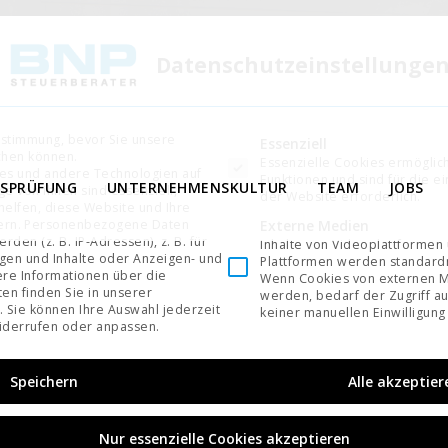
Datenschutzeinstellunge
ustimmung, bevor Sie unsere
Es folgt eine Liste der Service-Gruppen, für di
Essenziell
chen können.
Essenzielle Cookies ermögli
es und andere Technologien auf
Funktionen und sind für die e
TSPRÜFUNG
UNTERNEHMENSKULTUR
TEAM
JOBS
ge von ihnen sind essenziell,
der Website erforderlich.
elfen, diese Website und Ihre
Externe Medien
ern.
Personenbezogene Daten
den (z. B. IP-Adressen), z. B. für
Inhalte von Videoplattformen
igen und Inhalte oder Anzeigen- und
Plattformen werden standardm
re Informationen über die
Wenn Cookies von externen M
en finden Sie in unserer
werden, bedarf der Zugriff au
.
Sie können Ihre Auswahl jederzeit
keiner manuellen Einwilligung
derrufen oder anpassen.
Speichern
Alle akzeptier
Nur essenzielle Cookies akzeptieren