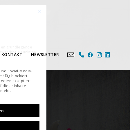
Mit diesem Button wird der Dialog geschlossen. Seine Fu
n
e eine Einwilligung erteilt werden kann. Die erste Service-Gruppe ist essenziell und kann nicht 
chen grundlegende
inwandfreie Funktion
KONTAKT
NEWSLETTER
 und Social-Media-
äßig blockiert.
edien akzeptiert
f diese Inhalte
 mehr.
en