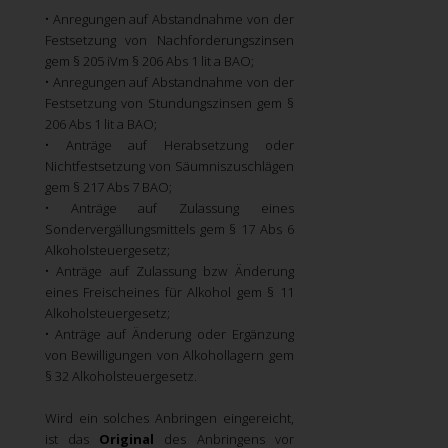
• Anregungen auf Abstandnahme von der
Festsetzung von Nachforderungszinsen
gem § 205 iVm § 206 Abs 1 lit a BAO;
• Anregungen auf Abstandnahme von der
Festsetzung von Stundungszinsen gem §
206 Abs 1 lit a BAO;
• Anträge auf Herabsetzung oder
Nichtfestsetzung von Säumniszuschlägen
gem § 217 Abs 7 BAO;
• Anträge auf Zulassung eines
Sondervergällungsmittels gem § 17 Abs 6
Alkoholsteuergesetz;
• Anträge auf Zulassung bzw Änderung
eines Freischeines für Alkohol gem § 11
Alkoholsteuergesetz;
• Anträge auf Änderung oder Ergänzung
von Bewilligungen von Alkohollagern gem
§ 32 Alkoholsteuergesetz.
Wird ein solches Anbringen eingereicht,
ist das
Original
des Anbringens vor