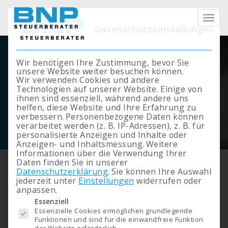
Mit die
Datenschutzeinstellungen
Wir benötigen Ihre Zustimmung, bevor Sie
unsere Website weiter besuchen können.
Wir verwenden Cookies und andere
Technologien auf unserer Website. Einige von
ihnen sind essenziell, während andere uns
helfen, diese Website und Ihre Erfahrung zu
verbessern.
Personenbezogene Daten können
verarbeitet werden (z. B. IP-Adressen), z. B. für
personalisierte Anzeigen und Inhalte oder
Anzeigen- und Inhaltsmessung.
Weitere
Informationen über die Verwendung Ihrer
Daten finden Sie in unserer
Klienten-Information
Datenschutzerklärung
.
Sie können Ihre Auswahl
SONDERAUSGABE
jederzeit unter
Einstellungen
widerrufen oder
anpassen.
Corona/13
Es folgt eine Liste der Service-Gruppen, für die eine Einwilligung erteilt werden kann. 
Essenziell
Essenzielle Cookies ermöglichen grundlegende
Funktionen und sind für die einwandfreie Funktion
der Website erforderlich.