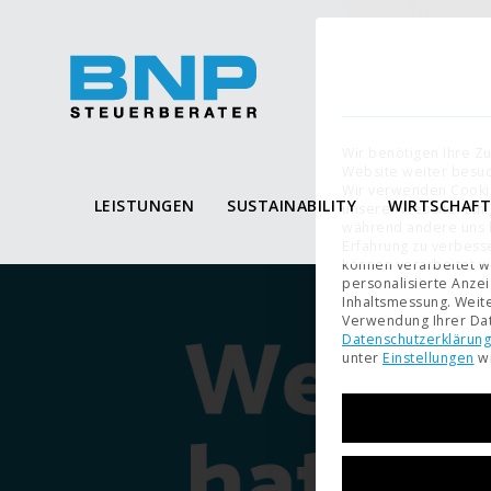
Wir benötigen Ihre Z
Website weiter besu
Wir verwenden Cooki
LEISTUNGEN
SUSTAINABILITY
WIRTSCHAF
unserer Website. Eini
während andere uns h
Erfahrung zu verbess
können verarbeitet wer
personalisierte Anze
Inhaltsmessung.
Weite
Verwendung Ihrer Dat
Datenschutzerklärung
unter
Einstellungen
wi