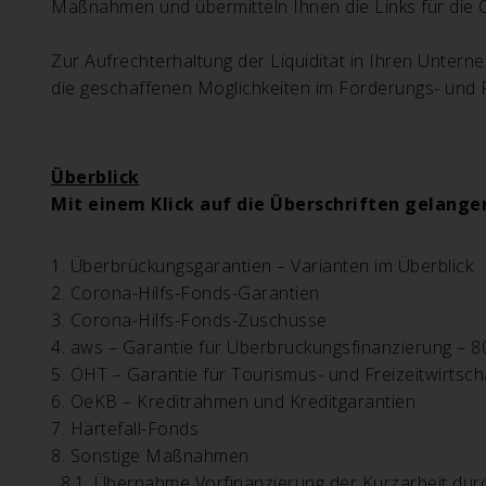
Maßnahmen und übermitteln Ihnen die Links für die On
Zur Aufrechterhaltung der Liquidität in Ihren Unter
die geschaffenen Möglichkeiten im Förderungs- und 
Überblick
Mit einem Klick auf die Überschriften gelangen
1.
Überbrückungsgarantien – Varianten im Überblick
2.
Corona-Hilfs-Fonds-Garantien
3.
Corona-Hilfs-Fonds-Zuschüsse
4.
aws – Garantie für Überbrückungsfinanzierung – 8
5.
ÖHT – Garantie für Tourismus- und Freizeitwirtsch
6.
OeKB – Kreditrahmen und Kreditgarantien
7.
Härtefall-Fonds
8.
Sonstige Maßnahmen
8.1.
Übernahme Vorfinanzierung der Kurzarbeit du