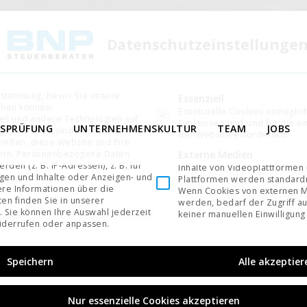
Datenschutzeinstellunge
ustimmung, bevor Sie unsere
Es folgt eine Liste der Service-Gruppen, für di
Essenziell
chen können.
Essenzielle Cookies ermögli
es und andere Technologien auf
Funktionen und sind für die e
TSPRÜFUNG
UNTERNEHMENSKULTUR
TEAM
JOBS
ge von ihnen sind essenziell,
der Website erforderlich.
elfen, diese Website und Ihre
Externe Medien
ern.
Personenbezogene Daten
den (z. B. IP-Adressen), z. B. für
Inhalte von Videoplattformen
igen und Inhalte oder Anzeigen- und
Plattformen werden standardm
re Informationen über die
Wenn Cookies von externen M
en finden Sie in unserer
werden, bedarf der Zugriff au
.
Sie können Ihre Auswahl jederzeit
keiner manuellen Einwilligung
derrufen oder anpassen.
Speichern
Alle akzeptier
Nur essenzielle Cookies akzeptieren