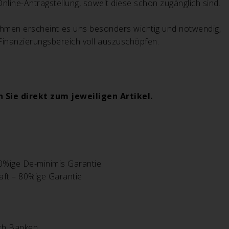
line-Antragstellung, soweit diese schon zugänglich sind.
nehmen erscheint es uns besonders wichtig und notwendig,
Finanzierungsbereich voll auszuschöpfen.
 Sie direkt zum jeweiligen Artikel.
0%ige De-minimis Garantie
aft – 80%ige Garantie
rch Banken