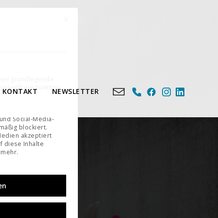
Mit diesem Button wird der Dialog geschlossen. Seine Fu
n
e eine Einwilligung erteilt werden kann. Die erste Service-Gruppe ist essenziell und kann nicht 
chen grundlegende
inwandfreie Funktion
KONTAKT
NEWSLETTER
 und Social-Media-
äßig blockiert.
edien akzeptiert
f diese Inhalte
 mehr.
en