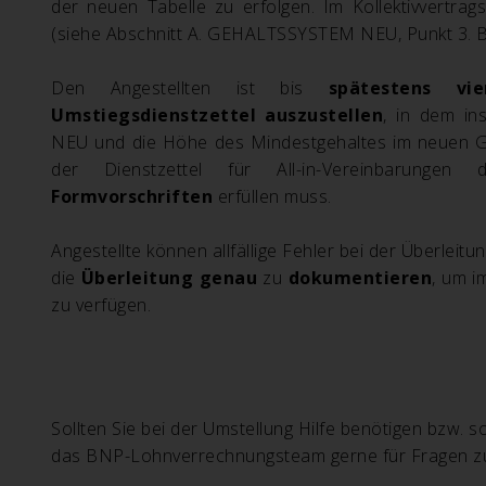
der neuen Tabelle zu erfolgen. Im Kollektivvertrag
(siehe Abschnitt A. GEHALTSSYSTEM NEU, Punkt 3. 
Den Angestellten ist bis
spätestens v
Umstiegsdienstzettel auszustellen
, in dem in
NEU und die Höhe des Mindestgehaltes im neuen Ge
der Dienstzettel für All-in-Vereinbarungen d
Formvorschriften
erfüllen muss.
Angestellte können allfällige Fehler bei der Überleitu
die
Überleitung genau
zu
dokumentieren
, um i
zu verfügen.
Sollten Sie bei der Umstellung Hilfe benötigen bzw. s
das BNP-Lohnverrechnungsteam gerne für Fragen zu