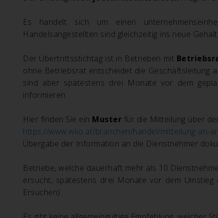
Es handelt sich um einen unternehmenseinheit
Handelsangestellten sind gleichzeitig ins neue Gehal
Der Übertrittsstichtag ist in Betrieben mit
Betriebsr
ohne Betriebsrat entscheidet die Geschäftsleitung a
sind aber spätestens drei Monate vor dem geplante
informieren.
Hier finden Sie ein
Muster
für die Mitteilung über de
https://www.wko.at/branchen/handel/mitteilung-an-ar
Übergabe der Information an die Dienstnehmer doku
Betriebe, welche dauerhaft mehr als 10 Dienstnehmer
ersucht, spätestens drei Monate vor dem Umstieg d
Ersuchen).
Es gibt keine allgemeingültige Empfehlung, welcher St