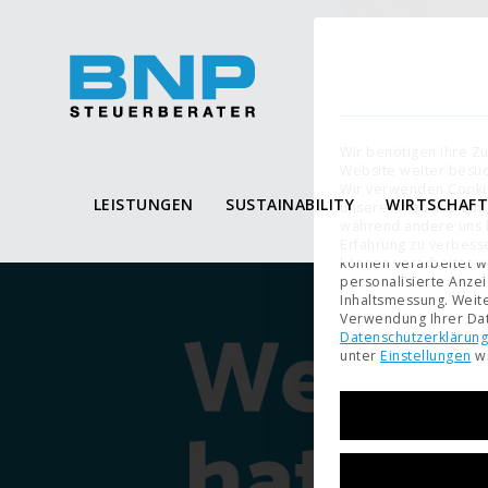
Wir benötigen Ihre Z
Website weiter besu
Wir verwenden Cooki
LEISTUNGEN
SUSTAINABILITY
WIRTSCHAF
unserer Website. Eini
während andere uns h
Erfahrung zu verbess
können verarbeitet wer
personalisierte Anze
Inhaltsmessung.
Weite
Verwendung Ihrer Dat
Datenschutzerklärung
unter
Einstellungen
wi