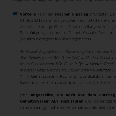
Vorteile
kann ein
rascher Umstieg
(frühester Zei
01.08.2021) dann bringen, wenn es im Unternehmen e
Zukunft eine größere „Neueinstellungswelle“ g
Beschäftigungsgruppen (z.B. bei Kassakräften mi
(deutlich niedrigere KV-Mindestgehälter).
Als Beispiel: Angestellter mit Kassiertätigkeiten – es sind 1
Altes Gehaltssystem: BGr. 3, im 18 BJ →
Mindest-Gehalt lt. 
Neues Gehaltssystem: BGr. C, im 9. BJ*
→
Mindest-Gehalt l
In diesem Beispiel würde die Ersparnis bei Neueintritten 
* im Gehaltssystem NEU sind grundsätzlich nur ma
Kassenkraft wird ein zusätzliches Jahr als Vordienstze
Jene
Angestellte, die noch vor dem Umstieg
Gehaltssystem ALT einzustufen
und dementsprec
nehmen ein ggf. höheres KV-Gehalt aus der alten Geh