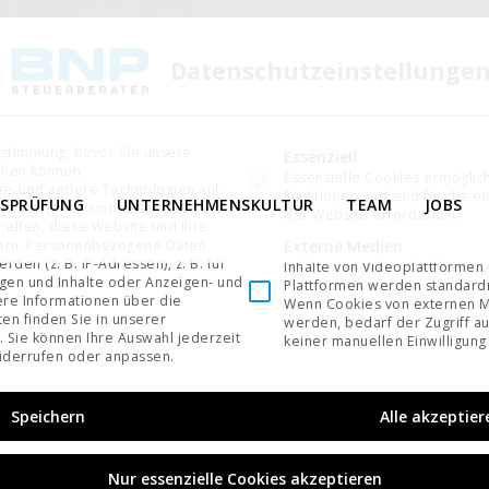
Datenschutzeinstellunge
ustimmung, bevor Sie unsere
Es folgt eine Liste der Service-Gruppen, für di
Essenziell
chen können.
Essenzielle Cookies ermögli
es und andere Technologien auf
Funktionen und sind für die e
TSPRÜFUNG
UNTERNEHMENSKULTUR
TEAM
JOBS
ge von ihnen sind essenziell,
der Website erforderlich.
elfen, diese Website und Ihre
Externe Medien
ern.
Personenbezogene Daten
den (z. B. IP-Adressen), z. B. für
Inhalte von Videoplattformen
igen und Inhalte oder Anzeigen- und
Plattformen werden standardm
re Informationen über die
Wenn Cookies von externen M
en finden Sie in unserer
werden, bedarf der Zugriff au
.
Sie können Ihre Auswahl jederzeit
keiner manuellen Einwilligung
derrufen oder anpassen.
Speichern
Alle akzeptier
Nur essenzielle Cookies akzeptieren