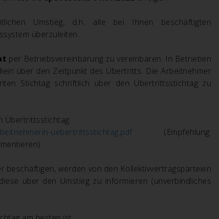
lichen Umstieg, d.h. alle bei Ihnen beschäftigten
tssystem überzuleiten.
at
per Betriebsvereinbarung zu vereinbaren. In Betrieben
llein über den Zeitpunkt des Übertritts. Die Arbeitnehmer
n Stichtag schriftlich über den Übertrittsstichtag zu
n Übertrittsstichtag:
beitnehmerin-uebertrittsstichtag.pdf
(Empfehlung:
mentieren).
 beschäftigen, werden von den Kollektivvertragsparteien
iese über den Umstieg zu informieren (unverbindliches
ichtag am besten ist.