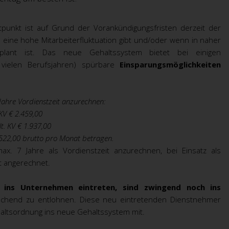
tpunkt ist auf Grund der Vorankündigungsfristen derzeit der
ine hohe Mitarbeiterfluktuation gibt und/oder wenn in naher
eplant ist. Das neue Gehaltssystem bietet bei einigen
t vielen Berufsjahren) spürbare
Einsparungsmöglichkeiten
8 Jahre Vordienstzeit anzurechnen:
KV € 2.459,00
t. KV € 1.937,00
€ 522,00 brutto pro Monat betragen.
x. 7 Jahre als Vordienstzeit anzurechnen, bei Einsatz als
it angerechnet.
 ins Unternehmen eintreten, sind zwingend noch ins
hend zu entlohnen. Diese neu eintretenden Dienstnehmer
altsordnung ins neue Gehaltssystem mit.