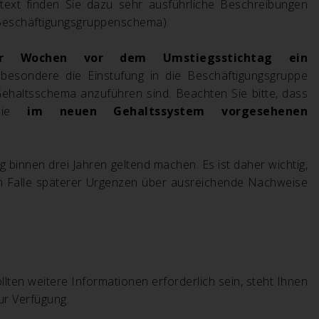
stext finden Sie dazu sehr ausführliche Beschreibungen
Beschäftigungsgruppenschema).
ier Wochen vor dem Umstiegsstichtag ein
sbesondere die Einstufung in die Beschäftigungsgruppe
haltsschema anzuführen sind. Beachten Sie bitte, dass
ie
im neuen Gehaltssystem vorgesehenen
ng binnen drei Jahren geltend machen. Es ist daher wichtig,
m Falle späterer Urgenzen über ausreichende Nachweise
ollten weitere Informationen erforderlich sein, steht Ihnen
r Verfügung.