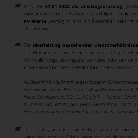
Wird der
01.01.2022 als Umstiegsstichtag
gewähl
wirksam werdenden KV-Werte zu erfolgen. Da die KV
KV-Werte
womöglich erst mit Dezember bekannt 
Überleitung.
Die
Überleitung bestehender Dienstverhältnisse
der Umstieg ins neue Gehaltssystem bei Angestellten 
Wenn allerdings ein Angestellter keine oder nur eine
einem etwas höheren Gehalt führen. Dies verursacht 
Als Beispiel: Verkäufer mit abgeschlossener Einzelhandelsl
Altes Gehaltssystem: BGr. 2, im 2. BJ
→
Mindest-Gehalt lt. 
Neues Gehaltssystem: BGr. C, in Stufe 1
→
Mindest-Gehalt l
In diesem Fall erhöht sich beim Dienstnehmer nach d
Dienstnehmer kann die Umstellung aber auch zu deutlich 
Der Umstieg in das neue Gehaltssystem ist unte
Kurzarbeit möglich. Erhöhungen der kollektivvertra