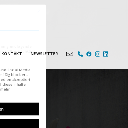
Mit diesem Button wird der Dialog geschlossen. Seine Fu
n
e eine Einwilligung erteilt werden kann. Die erste Service-Gruppe ist essenziell und kann nicht 
chen grundlegende
inwandfreie Funktion
KONTAKT
NEWSLETTER
 und Social-Media-
äßig blockiert.
edien akzeptiert
f diese Inhalte
 mehr.
en