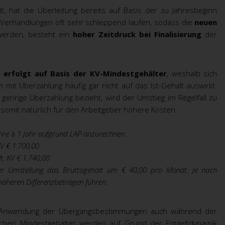
t, hat die Überleitung bereits auf Basis der zu Jahresbeginn
-Verhandlungen oft sehr schleppend laufen, sodass die
neuen
werden, besteht ein
hoher Zeitdruck bei Finalisierung
der
 erfolgt auf Basis der KV-Mindestgehälter
, weshalb sich
mit Überzahlung häufig gar nicht auf das Ist-Gehalt auswirkt.
 geringe Überzahlung bezieht, wird der Umstieg im Regelfall zu
somit natürlich für den Arbeitgeber höhere Kosten.
ehre
à
1 Jahr aufgrund LAP anzurechnen:
KV € 1.700,00
t. KV € 1.740,00
er Umstellung das Bruttogehalt um € 40,00 pro Monat. Je nach
höheren Differenzbeträgen führen.
r Anwendung der Übergangsbestimmungen auch während der
glichen Mindestgehälter werden auf Grund der Entgeltdynamik