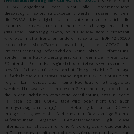
(
Presseaussendung der COFAG aus 12/2021
) ist seitens der
COFAG angedacht, dass nicht alle Förderansprüche
diesbezüglich sofort zurückbezahlt werden müssen, sondern
die COFAG aktiv lediglich auf jene Unternehmen herantritt, die
mehr als EUR 12.500,00 monatliche Miete/Pacht angesetzt haben
(das aber unabhängig davon, ob die Miete/Pacht rückbezahlt
wird oder nicht). Bei allen anderen (also unter EUR 12.500,00
monatliche Miete/Pacht) beabsichtigt die COFAG lt.
Presseaussendung offensichtlich keine aktive Einforderung,
sondern eine Rückforderung erst dann, wenn der Mieter bzw.
Pächter den Bestandszins gänzlich oder teilweise vom Vermieter
bzw. Verpächter zurückerhalten hat. Eine gesetzliche Grundlage
außerhalb der o.a. Presseaussendung aus 12/2021 gibt es nicht,
folglich kann daraus auch keine Rechtssicherheit abgeleitet
werden. Hinzuweisen ist in diesem Zusammenhang jedoch auf
die in den Richtlinien verankerte Verpflichtung, dass in jedem
Fall (egal ob die COFAG tätig wird oder nicht und auch
betragsmäßig unabhängig) eine Bekanntgabe an die COFAG
erfolgen muss, wenn sich Änderungen in Bezug auf geförderte
Aufwendungen ergeben. Dementsprechend gilt diese
Informationspflicht auch für eine Änderung des Mietaufwandes
in Zusammenhang mit den obigen Ausführungen und kann man