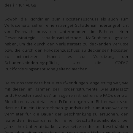
des § 1104 ABGB.
Sowohl die Richtlinien zum Fixkostenzuschuss als auch zum
Verlustersatz sehen eine (strenge) Schadensminderungspflicht
vor. Demnach muss ein Unternehmen, im Rahmen einer
Gesamtstrategie, schadensmindernde Maßnahmen gesetzt
haben, um die durch den Verlustersatz zu deckenden Verluste
bzw. die durch den Fixkostenzuschuss zu deckenden Fixkosten
zu minimieren. Kommt es zur Verletzung der
Schadensminderungspflicht, kann die COFAG
Rückforderungsansprüche geltend machen.
Da es insbesondere bei Mietaufwendungen lange strittig war, wie
mit diesen im Rahmen der Förderinstrumente „Verlustersatz“
und „Fixkostenzuschuss“ umzugehen ist, sehen die FAQs der o.a.
Richtlinien dazu detaillierte Erläuterungen vor: Bisher war es so,
dass es für ein Unternehmen grundsätzlich zumutbar war den
Vermieter für die Dauer der Beschränkung zu ersuchen, den
laufenden Bestandzins für eine Geschäftsräumlichkeit bei
gänzlicher Unbenutzbarkeit auszusetzen oder bei beschränkter
Benutzbarkeit entsprechend zu reduzieren. Nicht zumutbar war