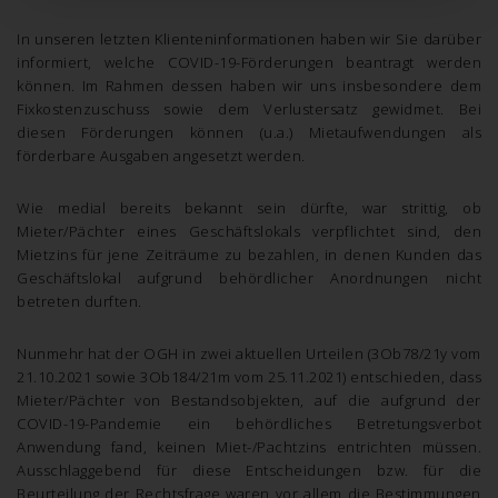
In unseren letzten Klienteninformationen haben wir Sie darüber
informiert, welche COVID-19-Förderungen beantragt werden
können. Im Rahmen dessen haben wir uns insbesondere dem
Fixkostenzuschuss sowie dem Verlustersatz gewidmet. Bei
diesen Förderungen können (u.a.) Mietaufwendungen als
förderbare Ausgaben angesetzt werden.
Wie medial bereits bekannt sein dürfte, war strittig, ob
Mieter/Pächter eines Geschäftslokals verpflichtet sind, den
Mietzins für jene Zeiträume zu bezahlen, in denen Kunden das
Geschäftslokal aufgrund behördlicher Anordnungen nicht
betreten durften.
Nunmehr hat der OGH in zwei aktuellen Urteilen (3Ob78/21y vom
21.10.2021 sowie 3Ob184/21m vom 25.11.2021) entschieden, dass
Mieter/Pächter von Bestandsobjekten, auf die aufgrund der
COVID-19-Pandemie ein behördliches Betretungsverbot
Anwendung fand, keinen Miet-/Pachtzins entrichten müssen.
Ausschlaggebend für diese Entscheidungen bzw. für die
Beurteilung der Rechtsfrage waren vor allem die Bestimmungen