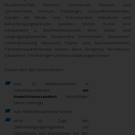
Musikwirtschaft, Floristen, Fotohandel, Freizeit- und
Sportbetriebe, Friseure, Fußpfleger, Gesundheitsbetriebe,
Handel mit Mode- und Freizeitartikel, Hotellerie und
Beherbergungsbetriebe, Juwelen-, Uhren-, Kunst-, und
Antiquitäten u. Briefmarkenhandel, Kino-, Kultur- und
Vergnügungsbetriebe, Körpernahe Dienstleister, Kosmetiker,
Lebensberatung, Masseure, Papier- und Spielwarenhandel,
Parfümeriewarenhandel (sofern keine Drogerie), Reisebüros,
Tätowierer, Textilreiniger und Veranstaltungstechniker.
Zudem darf das Unternehmen
max. 15 MitarbeiterInnen in
Vollzeitäquivalenten
am
Investitionsstandort
beschäftigen
(ohne Lehrlinge),
max. 5 Betriebsstandorte führen,
nicht im Zuge des
„Nahversorgungsprogramms zur
Stimulierung von Investitionen bei den