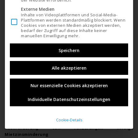
Externe Medien
Inhalte von Videoplattformen und Social-Media-
Drucken
Plattformen werden standardmäßig blockiert. Wenn
Cookies von externen Medien akzeptiert werden,
bedarf der Zugriff auf diese Inhalte keiner
manuellen Einwilligung mehr.
Klienten-Information Rückforderung von Förderungen infolge
Mietzinsminderung und OÖ-Regionalprämie
Speichern
Inhalt in Kurzform
Alle akzeptieren
Rückforderung von Förderungen infolge
Miezinsminderung
Nur essenzielle Cookies akzeptieren
OÖ Regionalprämie für kleine
Individuelle Datenschutzeinstellungen
Fachhändler und körpernahe
Dienstleister
Cookie-Details
Rückforderung von Förderungen infolge
Mietzinsminderung