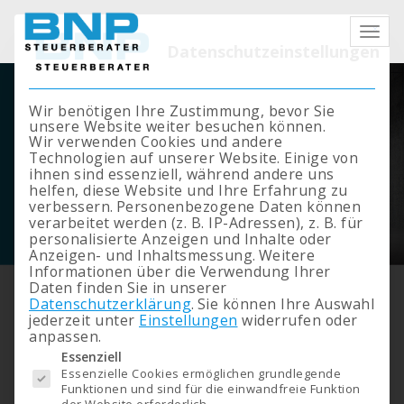
Mit die
Datenschutzeinstellungen
Wir benötigen Ihre Zustimmung, bevor Sie
unsere Website weiter besuchen können.
Wir verwenden Cookies und andere
Technologien auf unserer Website. Einige von
ihnen sind essenziell, während andere uns
helfen, diese Website und Ihre Erfahrung zu
verbessern.
Personenbezogene Daten können
verarbeitet werden (z. B. IP-Adressen), z. B. für
personalisierte Anzeigen und Inhalte oder
Anzeigen- und Inhaltsmessung.
Weitere
Informationen über die Verwendung Ihrer
Daten finden Sie in unserer
Klienten-Information
Datenschutzerklärung
.
Sie können Ihre Auswahl
Rückforderung von
jederzeit unter
Einstellungen
widerrufen oder
anpassen.
Förderungen infolge
Es folgt eine Liste der Service-Gruppen, für die eine Einwilligung erteilt werden kann. 
Essenziell
Mietzinsminderung und
Essenzielle Cookies ermöglichen grundlegende
OÖ-Regionalprämie
Funktionen und sind für die einwandfreie Funktion
der Website erforderlich.