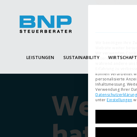
Wir benötigen Ihre Z
Website weiter besu
Wir verwenden Cooki
LEISTUNGEN
SUSTAINABILITY
WIRTSCHAF
unserer Website. Eini
während andere uns h
Erfahrung zu verbess
können verarbeitet wer
personalisierte Anze
Inhaltsmessung.
Weite
Verwendung Ihrer Dat
Datenschutzerklärung
unter
Einstellungen
wi