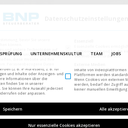
Datenschutzeinstellunge
ustimmung, bevor Sie unsere
Es folgt eine Liste der Service-Gruppen, für di
Essenziell
chen können.
Essenzielle Cookies ermögli
es und andere Technologien auf
Funktionen und sind für die e
TSPRÜFUNG
UNTERNEHMENSKULTUR
TEAM
JOBS
ge von ihnen sind essenziell,
der Website erforderlich.
elfen, diese Website und Ihre
Externe Medien
ern.
Personenbezogene Daten
den (z. B. IP-Adressen), z. B. für
Inhalte von Videoplattformen
igen und Inhalte oder Anzeigen- und
Plattformen werden standardm
re Informationen über die
Wenn Cookies von externen M
en finden Sie in unserer
werden, bedarf der Zugriff au
.
Sie können Ihre Auswahl jederzeit
keiner manuellen Einwilligung
derrufen oder anpassen.
Speichern
Alle akzeptier
Nur essenzielle Cookies akzeptieren