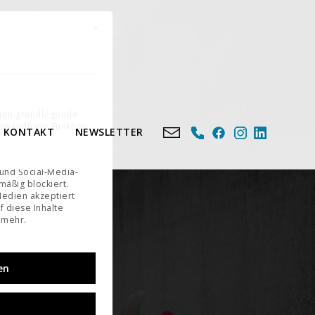
Mit diesem Button wird der Dialog geschlossen. Seine Fu
n
e eine Einwilligung erteilt werden kann. Die erste Service-Gruppe ist essenziell und kann nicht 
chen grundlegende
inwandfreie Funktion
KONTAKT
NEWSLETTER
 und Social-Media-
äßig blockiert.
edien akzeptiert
f diese Inhalte
 mehr.
en