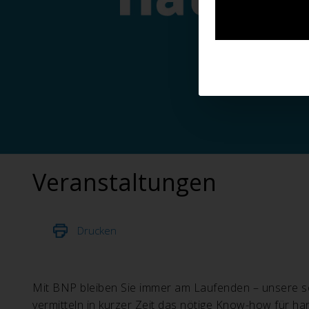
Veranstaltungen
Drucken
Mit BNP bleiben Sie immer am Laufenden – unsere sor
vermitteln in kurzer Zeit das nötige Know-how für h