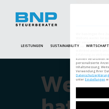
Wir benötigen Ihre Z
Website weiter besu
Wir verwenden Cooki
LEISTUNGEN
SUSTAINABILITY
WIRTSCHAF
unserer Website. Eini
während andere uns h
Erfahrung zu verbess
können verarbeitet wer
personalisierte Anze
Inhaltsmessung.
Weite
Verwendung Ihrer Dat
Datenschutzerklärung
unter
Einstellungen
wi