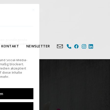
Mit diesem Button wird der Dialog geschlossen. Seine Fu
n
e eine Einwilligung erteilt werden kann. Die erste Service-Gruppe ist essenziell und kann nicht 
chen grundlegende
inwandfreie Funktion
KONTAKT
NEWSLETTER
 und Social-Media-
äßig blockiert.
edien akzeptiert
f diese Inhalte
 mehr.
en