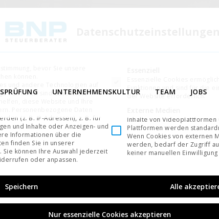
Datenschutzeinstellunge
ustimmung, bevor Sie unsere
Es folgt eine Liste der Service-Gruppen, für di
Essenziell
chen können.
Essenzielle Cookies ermögli
es und andere Technologien auf
Funktionen und sind für die e
TSPRÜFUNG
UNTERNEHMENSKULTUR
TEAM
JOBS
ge von ihnen sind essenziell,
der Website erforderlich.
elfen, diese Website und Ihre
Externe Medien
ern.
Personenbezogene Daten
den (z. B. IP-Adressen), z. B. für
Inhalte von Videoplattformen
igen und Inhalte oder Anzeigen- und
Plattformen werden standardm
re Informationen über die
Wenn Cookies von externen M
en finden Sie in unserer
werden, bedarf der Zugriff au
.
Sie können Ihre Auswahl jederzeit
keiner manuellen Einwilligung
derrufen oder anpassen.
Speichern
Alle akzeptier
Nur essenzielle Cookies akzeptieren