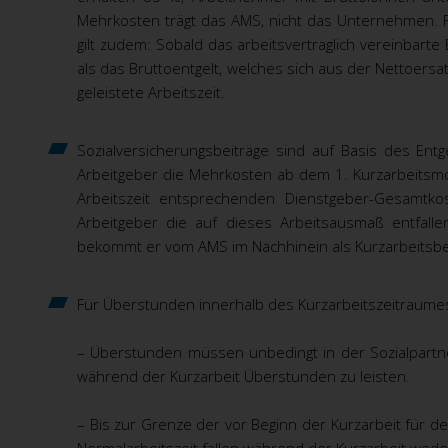
Mehrkosten trägt das AMS, nicht das Unternehmen. 
gilt zudem: Sobald das arbeitsvertraglich vereinbarte B
als das Bruttoentgelt, welches sich aus der Nettoersat
geleistete Arbeitszeit.
Sozialversicherungsbeiträge sind auf Basis des Ent
Arbeitgeber die Mehrkosten ab dem 1. Kurzarbeitsmo
Arbeitszeit entsprechenden Dienstgeber-Gesamtkos
Arbeitgeber die auf dieses Arbeitsausmaß entfal
bekommt er vom AMS im Nachhinein als Kurzarbeitsbeih
Für Überstunden innerhalb des Kurzarbeitszeitraumes
– Überstunden müssen unbedingt in der Sozialpartne
während der Kurzarbeit Überstunden zu leisten.
– Bis zur Grenze der vor Beginn der Kurzarbeit für de
Normalarbeitszeit fallen während der Kurzarbeit wed