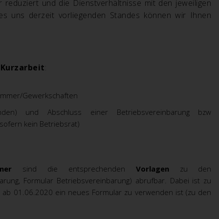
r reduziert und die Dienstverhältnisse mit den jeweiligen
des uns derzeit vorliegenden Standes können wir Ihnen
Kurzarbeit
:
rkammer/Gewerkschaften
nden) und Abschluss einer Betriebsvereinbarung bzw
sofern kein Betriebsrat)
mer
sind die entsprechenden
Vorlagen
zu den
barung, Formular Betriebsvereinbarung) abrufbar.
Dabei ist zu
nn ab 01.06.2020 ein neues Formular zu verwenden ist (zu den