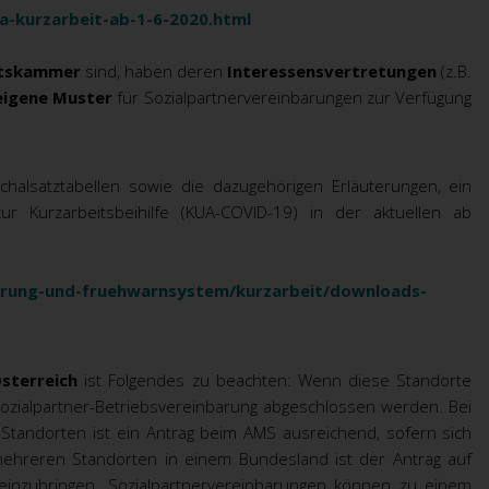
-kurzarbeit-ab-1-6-2020.html
aftskammer
sind, haben deren
Interessensvertretungen
(z.B.
eigene Muster
für Sozialpartnervereinbarungen zur Verfügung
chalsatztabellen sowie die dazugehörigen Erläuterungen,
ein
r Kurzarbeitsbeihilfe (KUA-COVID-19)
in der aktuellen ab
erung-und-fruehwarnsystem/kurzarbeit/downloads-
sterreich
ist Folgendes zu beachten: Wenn diese Standorte
Sozialpartner-Betriebsvereinbarung abgeschlossen werden. Bei
n Standorten ist ein Antrag beim AMS ausreichend, sofern sich
mehreren Standorten in einem Bundesland ist der Antrag auf
 einzubringen. Sozialpartnervereinbarungen können zu einem