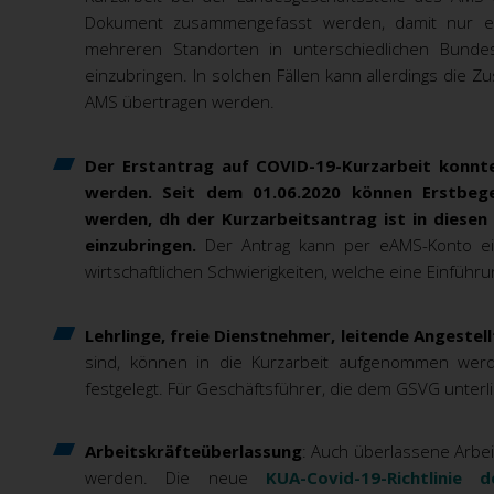
Dokument zusammengefasst werden, damit nur eine
mehreren Standorten in unterschiedlichen Bundes
einzubringen. In solchen Fällen kann allerdings die Zu
AMS übertragen werden.
Der
Erstantrag auf COVID-19-Kurzarbeit konnt
werden.
Seit dem 01.06.2020 können Erstbege
werden, dh der Kurzarbeitsantrag ist in diese
einzubringen.
Der Antrag kann per eAMS-Konto ei
wirtschaftlichen Schwierigkeiten, welche eine Einführ
Lehrlinge, freie Dienstnehmer, leitende Angestel
sind, können in die Kurzarbeit aufgenommen werd
festgelegt. Für Geschäftsführer, die dem GSVG unterli
Arbeitskräfteüberlassung
: Auch überlassene Arbe
werden.
Die neue
KUA-Covid-19-Richtlinie