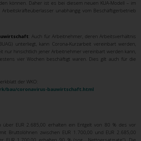
elden können. Daher ist es bei diesem neuen KUA-Modell – im
Arbeitskräfteüberlasser unabhängig vom Beschäftigerbetrieb
auwirtschaft
: Auch für Arbeitnehmer, deren Arbeitsverhältnis
BUAG) unterliegt, kann Corona-Kurzarbeit vereinbart werden,
it nur hinsichtlich jener Arbeitnehmer vereinbart werden kann,
stens vier Wochen beschäftigt waren. Dies gilt auch für die
erkblatt der WKO:
k/bau/coronavirus-bauwirtschaft.html
en über EUR 2.685,00 erhalten ein Entgelt von 80 % des vor
 mit Bruttolöhnen zwischen EUR 1.700,00 und EUR 2.685,00
ter EUR 1.700,00 erhalten 90 %
(sog. „Nettoersatzrate“). Die