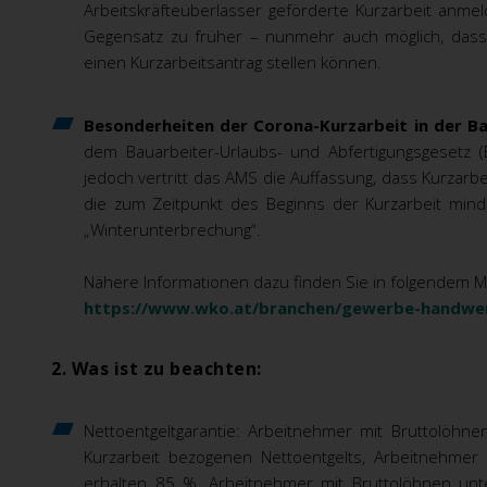
Arbeitskräfteüberlasser geförderte Kurzarbeit anm
Gegensatz zu früher – nunmehr auch möglich, dass 
einen Kurzarbeitsantrag stellen können.
Besonderheiten der Corona-Kurzarbeit in der B
dem Bauarbeiter-Urlaubs- und Abfertigungsgesetz (
jedoch vertritt das AMS die Auffassung, dass Kurzarbe
die zum Zeitpunkt des Beginns der Kurzarbeit minde
„Winterunterbrechung“.
Nähere Informationen dazu finden Sie in folgendem M
https://www.wko.at/branchen/gewerbe-handwer
2. Was ist zu beachten:
Nettoentgeltgarantie: Arbeitnehmer mit Bruttolöhn
Kurzarbeit bezogenen Nettoentgelts, Arbeitnehmer
erhalten 85 %, Arbeitnehmer mit Bruttolöhnen un