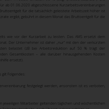
Für ab 01.06.2020 abgeschlossene Kurzarbeitsvereinbarungen
ruttoentgelt für die tatsächlich geleistete Arbeitszeit höher ist
zrate ergibt, gebührt in diesem Monat das Bruttoentgelt für die
gelts wie vor der Kurzarbeit zu leisten. Das AMS ersetzt dem
nat. Der Unternehmer ist daher „nur“ mit den der verkürzten
ten belastet (zB bei Arbeitsreduktion auf 50 % trägt der
lenden Gesamtkosten – alle darüber hinausgehenden Kosten
ilfe ersetzt).
 gilt Folgendes:
rvereinbarung festgelegt werden, ansonsten ist es verboten,
n jeweiligen Mitarbeiter geltenden täglichen und wöchentlichen
er Teilzeitmehrarbeits- noch Überstundenzuschläge an.